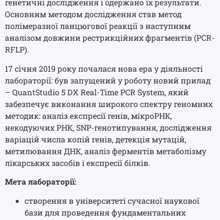
генетичні дослідження і одержано їх результати.
Основним методом дослідження став метод
полімеразної ланцюгової реакції з наступним
аналізом довжини рестрикційних фрагментів (PCR-
RFLP).
17 січня 2019 року почалася нова ера у діяльності
лабораторії: був запущений у роботу новий прилад
– QuantStudio 5 DX Real-Time PCR System, який
забезпечує виконання широкого спектру геномних
методик: аналіз експресії генів, мікроРНК,
некодуючих РНК, SNP-генотипування, дослідження
варіацій числа копій генів, детекція мутацій,
метилювання ДНК, аналіз ферментів метаболізму
лікарських засобів і експресії білків.
Мета лабораторії:
створення в університеті сучасної наукової
бази для проведення фундаментальних