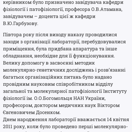
керівником було призначено завідувача кафедри
фізіології і патофізіології, професора О.В.Атамана,
завідувачем – доцента цієї ж кафедри
В.Ю.Гарбузову.
Півтора року після виходу наказу проводилися
заходи з організації лабораторії, перебудовувалися
приміщення, була придбана апаратура та інше
обладнання, необхідне для її функціонування.
Велику допомогу в засвоєнні методик
молекулярно-генетичних досліджень і розв’язанні
багатьох організаційних питань було надано
провідним науковим співробітником відділу
загальної та молекулярної патофізіології Інституту
фізіології ім. О.О.Богомольця НАН України,
професором, доктором медичних наук Віктором
Євгеновичем Досенком.
Днем народження лабораторії вважається 14 квітня
2011 року, коли було проведено перші молекулярно-