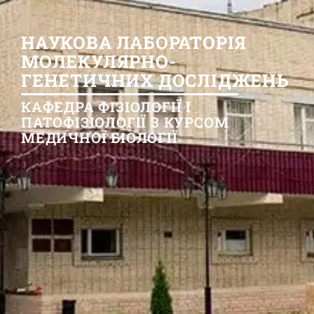
НАУКОВА ЛАБОРАТОРІЯ
МОЛЕКУЛЯРНО-
ГЕНЕТИЧНИХ ДОСЛІДЖЕНЬ
КАФЕДРА ФІЗІОЛОГІЇ І
ПАТОФІЗІОЛОГІЇ З КУРСОМ
МЕДИЧНОЇ БІОЛОГІЇ