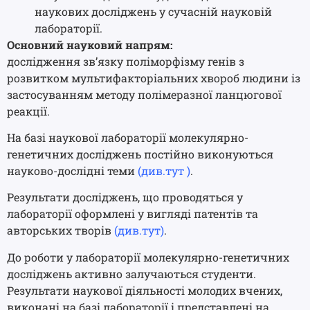
наукових досліджень у сучасній науковій
лабораторії.
Основний науковий напрям:
дослідження зв’язку поліморфізму генів з
розвитком мультифакторіальних хвороб людини із
застосуванням методу полімеразної ланцюгової
реакції.
На базі наукової лабораторії молекулярно-
генетичних досліджень постійно виконуються
науково-дослідні теми
(див.тут )
.
Результати досліджень, що проводяться у
лабораторії оформлені у вигляді патентів та
авторських творів
(див.тут)
.
До роботи у лабораторії молекулярно-генетичних
досліджень активно залучаються студенти.
Результати наукової діяльності молодих вчених,
виконані на базі лабораторії і представлені на